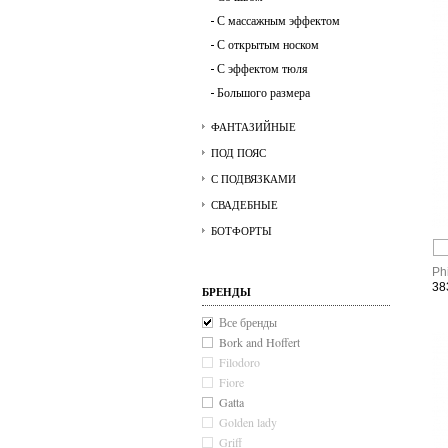
С массажным эффектом
С открытым носком
С эффектом тюля
Большого размера
ФАНТАЗИЙНЫЕ
ПОД ПОЯС
С ПОДВЯЗКАМИ
СВАДЕБНЫЕ
БОТФОРТЫ
Ph
38
БРЕНДЫ
Все бренды
Bork and Hoffert
Filodoro
Fiore
Gatta
Golden lady
Griff