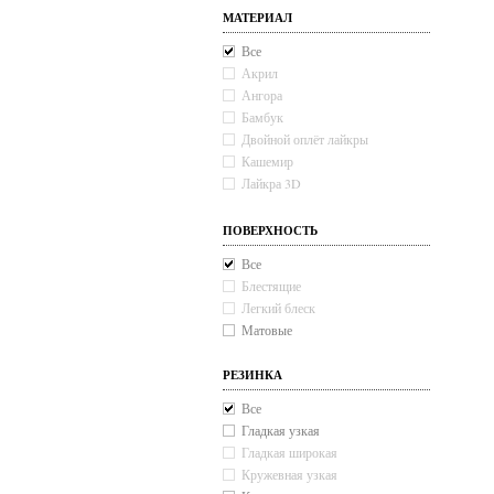
МАТЕРИАЛ
Все
Акрил
Ангора
Бамбук
Двойной оплёт лайкры
Кашемир
Лайкра 3D
Мерил
Микрофибра
ПОВЕРХНОСТЬ
Тактель
Все
Хлопок
Блестящие
Шерсть
Легкий блеск
Матовые
РЕЗИНКА
Все
Гладкая узкая
Гладкая широкая
Кружевная узкая