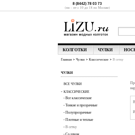
8 (8442) 78 03 73
(пн – пт с 10 до 18 по Москве)
КОЛГОТКИ
ЧУЛКИ
НОС
Главная
Чулки
Классические
В сетку
ЧУЛКИ
Пр
ВСЕ ЧУЛКИ
на
КЛАССИЧЕСКИЕ
Все
классические
В
Тонкие и прозрачные
И
Полупрозрачные
Плотные и теплые
В сетку
Со швом