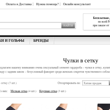
Оплата и Доставка
Нужна помощь?
Онлайн консультант
Бесплатная 
по всей Р
при заказе от
НАЙТИ
КИ И ГОЛЬФЫ
БРЕНДЫ
Чулки в сетку
едлагаем вашему вниманию очень сексуальный элемент гардероба – чулки в сетку, купит
ряду с задним швом – безусловный фаворит среди женских секретов чувственного собла
 сетку (7 шт.)
Отсортировать по:
Хитам продаж
з них:
Мелкая сетка
(4 шт.)
Крупная сетка
(3 шт.)