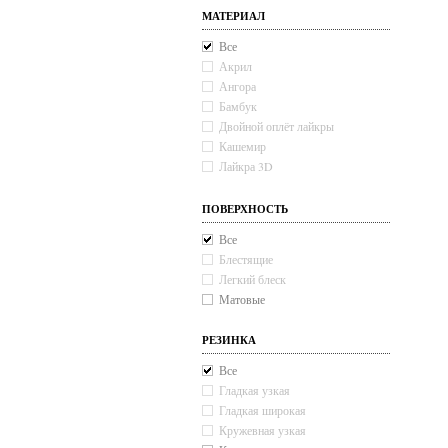
МАТЕРИАЛ
Все
Акрил
Ангора
Бамбук
Двойной оплёт лайкры
Кашемир
Лайкра 3D
Мерил
Микрофибра
ПОВЕРХНОСТЬ
Тактель
Все
Хлопок
Блестящие
Шерсть
Легкий блеск
Матовые
РЕЗИНКА
Все
Гладкая узкая
Гладкая широкая
Кружевная узкая