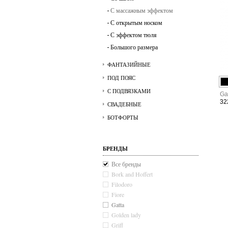
С массажным эффектом
С открытым носком
С эффектом тюля
Большого размера
ФАНТАЗИЙНЫЕ
ПОД ПОЯС
С ПОДВЯЗКАМИ
Ga
32
СВАДЕБНЫЕ
БОТФОРТЫ
БРЕНДЫ
Все бренды
Bork and Hoffert
Filodoro
Fiore
Gatta
Golden lady
Griff