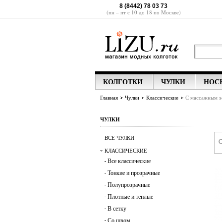
8 (8442) 78 03 73
(пн – пт с 10 до 18 по Москве)
КОЛГОТКИ
ЧУЛКИ
НОС
Главная
Чулки
Классические
С массажным 
ЧУЛКИ
ВСЕ ЧУЛКИ
С
КЛАССИЧЕСКИЕ
Все
классические
Тонкие и прозрачные
Полупрозрачные
Плотные и теплые
В сетку
Со швом