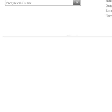
Наши
Ok
Опла
Возв
Част