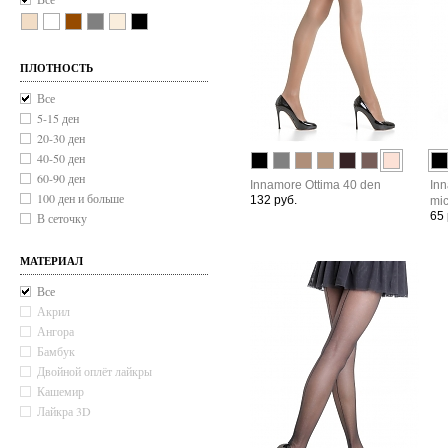
ПЛОТНОСТЬ
Все
5-15 ден
20-30 ден
40-50 ден
60-90 ден
Innamore Ottima 40 den
Inn
100 ден и больше
132 руб.
mic
65 
В сеточку
Тюль
МАТЕРИАЛ
Все
Акрил
Ангора
Бамбук
Двойной оплёт лайкры
Кашемир
Лайкра 3D
Мерил