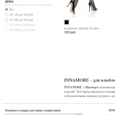
Микрофибра
ЦЕНА
Тактель
Все
Хлопок
От 100 до 300 руб
Шерсть
От 300 до 500 руб
От 500 до 1000 руб
Innamore Verona 20 den
От 1000 руб и выше
193 руб.
INNAMORE - для влюбле
INNAMORE - (Инаморе)
итальянска
изделий. Этот бренд предлагает женщин
соблазнительные женские чулочки с а
Новинки и скидки для наших подписчиков:
ПОМ